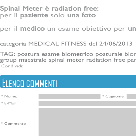
Spinal Meter è radiation free:
per il
paziente
solo
una
foto
per il
medico
un esame obiettivo per
un
categoria MEDICAL FITNESS del 24/06/2013
TAG:
postura
esame biometrico posturale
bio
group
maestrale
spinal meter
radiation free
pa
Condividi:
Elenco commenti
* Nome:
* Cognome:
* E-Mail
* Commento