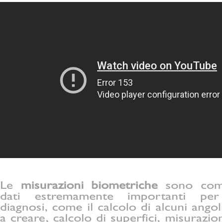
Le
misurazioni biometriche
sono comp
dati estremamente importanti per
diagnosi, come il calcolo di alcuni ango
a creare, calcolo di superfici, misurazio