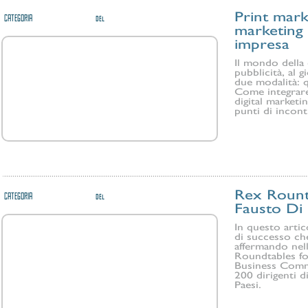
Print marke
CATEGORIA
WELLNESS CONSULTING
del
21/09/2014
marketing a
impresa
Il mondo della
pubblicità, al 
due modalità: q
Come integrare 
digital market
punti di incont
Rex Rounta
CATEGORIA
WELLNESS CONSULTING
del
22/01/2014
Fausto Di 
In questo arti
di successo ch
affermando nell
Roundtables fo
Business Commu
200 dirigenti di
Paesi.