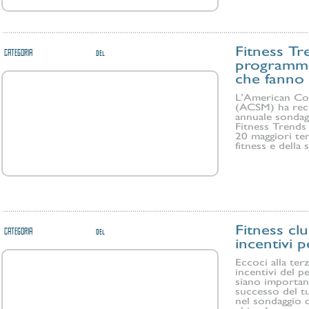
Fitness Tr
CATEGORIA
WELLNESS CONSULTING
del
29/12/2013
programmi
che fanno
L’American Col
(ACSM) ha rece
annuale sondag
Fitness Trends 
20 maggiori te
fitness e della 
Fitness cl
CATEGORIA
WELLNESS CONSULTING
del
18/09/2013
incentivi 
Eccoci alla ter
incentivi del 
siano important
successo del t
nel sondaggio q