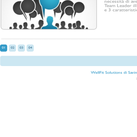
necessità di av
Team Leader ill
e 3 caratterist
01
02
03
04
WellFit Solutions di Sav