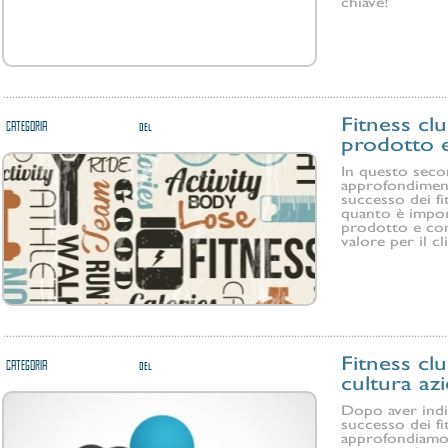
chiave!
Fitness cl
CATEGORIA
WELLNESS CONSULTING
del
10/09/2013
prodotto e
In questo seco
approfondimento
successo dei fi
quanto è impor
prodotto e com
valore per il cl
Fitness cl
CATEGORIA
WELLNESS CONSULTING
del
04/09/2013
cultura az
Dopo aver indiv
successo dei fi
approfondiamo 