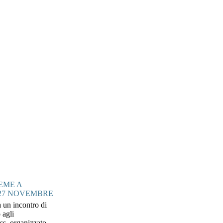
EME A
 27 NOVEMBRE
a un incontro di
 agli
ess, organizzato