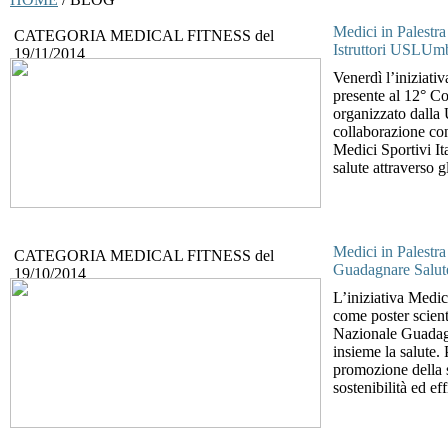
Medici in Palestra
CATEGORIA
MEDICAL FITNESS
del
Istruttori USLUm
19/11/2014
Venerdì l’iniziativ
presente al 12° Cor
organizzato dalla
collaborazione co
Medici Sportivi It
salute attraverso gli
Medici in Palestr
CATEGORIA
MEDICAL FITNESS
del
Guadagnare Salut
19/10/2014
L’iniziativa Medic
come poster scient
Nazionale Guadagn
insieme la salute.
promozione della sa
sostenibilità ed ef