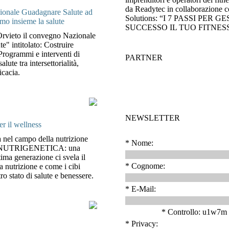
da Readytec in collaborazione c
ionale Guadagnare Salute ad
Solutions: “I 7 PASSI PER 
mo insieme la salute
SUCCESSO IL TUO FITNES
Orvieto il convegno Nazionale
" intitolato: Costruire
 Programmi e interventi di
PARTNER
lute tra intersettorialità,
icacia.
NEWSLETTER
er il wellness
 nel campo della nutrizione
* Nome:
a NUTRIGENETICA: una
tima generazione ci svela il
* Cognome:
a nutrizione e come i cibi
ro stato di salute e benessere.
* E-Mail:
* Controllo: u1w7m
* Privacy: