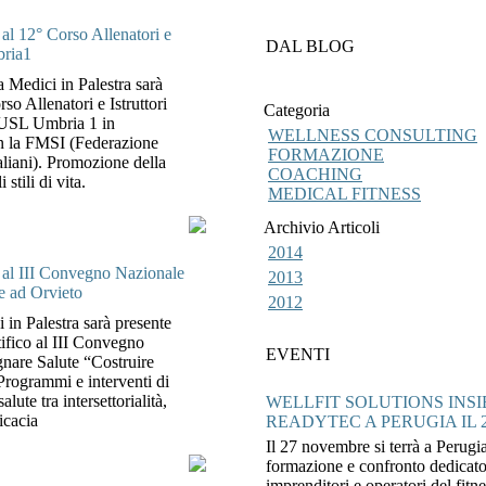
 al 12° Corso Allenatori e
DAL BLOG
bria1
a Medici in Palestra sarà
so Allenatori e Istruttori
Categoria
 USL Umbria 1 in
WELLNESS CONSULTING
n la FMSI (Federazione
FORMAZIONE
aliani). Promozione della
COACHING
 stili di vita.
MEDICAL FITNESS
Archivio Articoli
2014
a al III Convegno Nazionale
2013
e ad Orvieto
2012
i in Palestra sarà presente
ifico al III Convegno
EVENTI
are Salute “Costruire
 Programmi e interventi di
lute tra intersettorialità,
WELLFIT SOLUTIONS INSI
ficacia
READYTEC A PERUGIA IL
Il 27 novembre si terrà a Perugi
formazione e confronto dedicato
imprenditori e operatori del fitn