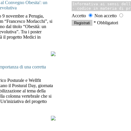
a al Convegno Obesita': un
 evolutiva
Accetto
Non accetto
o 9 novembre a Perugia,
um “Francesco Morlacchi”, si
* Obbligatori
no dal titolo “Obesità: un
evolutiva”. Tra i poster
à il progetto Medici in
mportanza di una corretta
co Posturale e Wellfit
ano il Postural Day, giornata
bilizzazione al tema della
ella colonna vertebrale che si
. Un'iniziativa del progetto