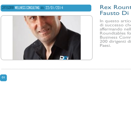
Rex Rounta
CATEGORIA
WELLNESS CONSULTING
del
22/01/2014
Fausto Di 
In questo arti
di successo ch
affermando nell
Roundtables fo
Business Commu
200 dirigenti di
Paesi.
01