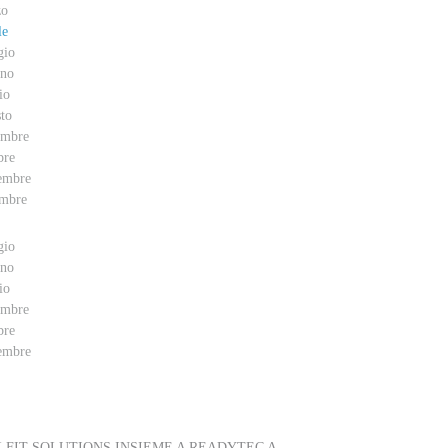
zo
le
gio
no
io
to
embre
bre
embre
mbre
gio
no
io
embre
bre
embre
VENTI
FIT SOLUTIONS INSIEME A READYTEC A