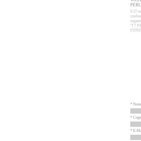
PERU
Il 27 n
confron
organiz
“I 7 
FITNE
P
N
* Nom
* Cog
* E-Ma