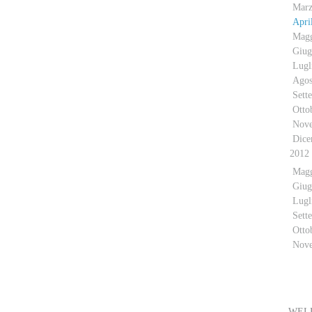
Mar
Apri
Mag
Giug
Lugl
Agos
Sett
Otto
Nov
Dice
2012
Mag
Giug
Lugl
Sett
Otto
Nov
E
WELL