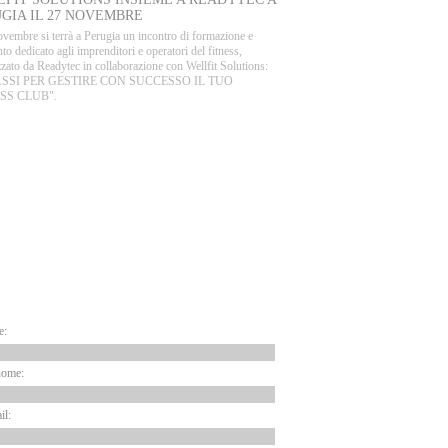
GIA IL 27 NOVEMBRE
ovembre si terrà a Perugia un incontro di formazione e
to dedicato agli imprenditori e operatori del fitness,
zato da Readytec in collaborazione con Wellfit Solutions:
PASSI PER GESTIRE CON SUCCESSO IL TUO
SS CLUB".
ARTNER
EWSLETTER
e:
nome:
il: