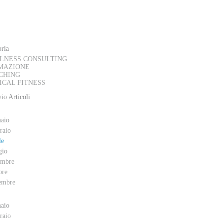
AL BLOG
ria
LNESS CONSULTING
MAZIONE
CHING
ICAL FITNESS
io Articoli
aio
raio
le
gio
embre
bre
embre
aio
raio