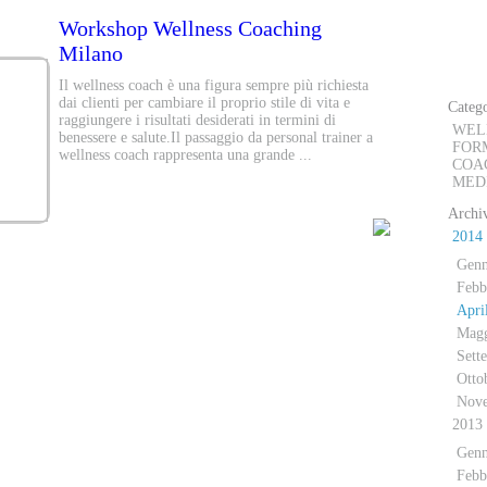
Workshop Wellness Coaching
D
Milano
Il wellness coach è una figura sempre più richiesta
dai clienti per cambiare il proprio stile di vita e
Catego
raggiungere i risultati desiderati in termini di
WEL
benessere e salute.Il passaggio da personal trainer a
FOR
wellness coach rappresenta una grande ...
COA
MED
Archiv
2014
Genn
Febb
Apri
Mag
Sett
Otto
Nov
2013
Genn
Febb