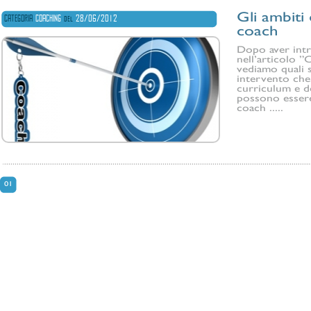
Gli ambiti
CATEGORIA
COACHING
del
28/06/2012
coach
Dopo aver intr
nell’articolo ”C
vediamo quali s
intervento che,
curriculum e de
possono essere
coach .....
01