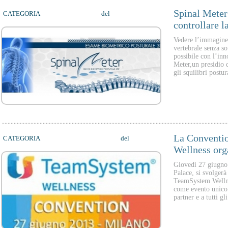
Spinal Meter
CATEGORIA
MEDICAL FITNESS
del
24/06/2013
controllare l
Vedere l’immagine 
vertebrale senza so
possibile con l’in
Meter,un presidio d
gli squilibri postu
La Conventi
CATEGORIA
WELLNESS CONSULTING
del
12/06/2013
Wellness or
Giovedì 27 giugno
Palace, si svolgerà
TeamSystem Welln
come evento unico i
partner e a tutti gl