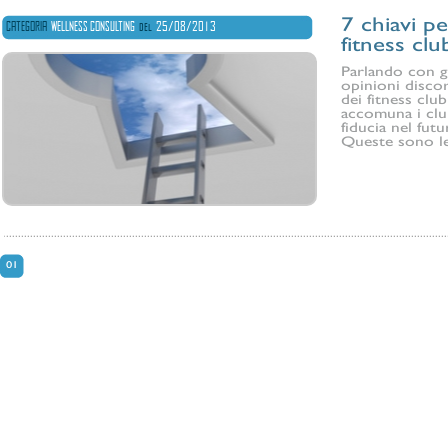
7 chiavi pe
CATEGORIA
WELLNESS CONSULTING
del
25/08/2013
fitness clu
Parlando con g
opinioni discor
dei fitness clu
accomuna i cl
fiducia nel fut
Queste sono le 
01