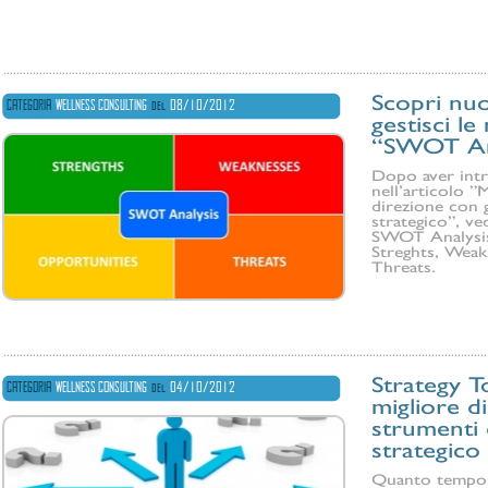
Scopri nuo
CATEGORIA
WELLNESS CONSULTING
del
08/10/2012
gestisci l
“SWOT An
Dopo aver intr
nell’articolo ”
direzione con g
strategico”, ve
SWOT Analysis:
Streghts, Weak
Threats.
Strategy T
CATEGORIA
WELLNESS CONSULTING
del
04/10/2012
migliore d
strumenti 
strategico
Quanto tempo d