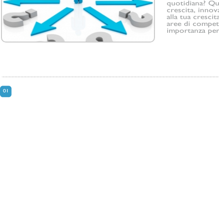
quotidiana? Qua
crescita, inno
alla tua cresci
aree di compet
importanza per 
01