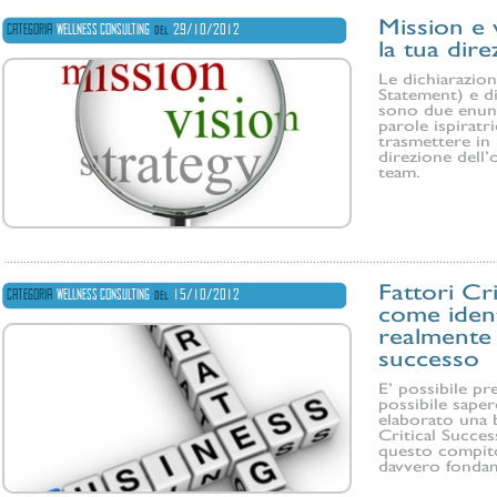
Mission e 
CATEGORIA
WELLNESS CONSULTING
del
29/10/2012
la tua dir
Le dichiarazion
Statement) e d
sono due enunc
parole ispiratri
trasmettere in
direzione dell’
team.
Fattori Cri
CATEGORIA
WELLNESS CONSULTING
del
15/10/2012
come ident
realmente 
successo
E’ possibile pr
possibile saper
elaborato una b
Critical Succes
questo compito:
davvero fondam