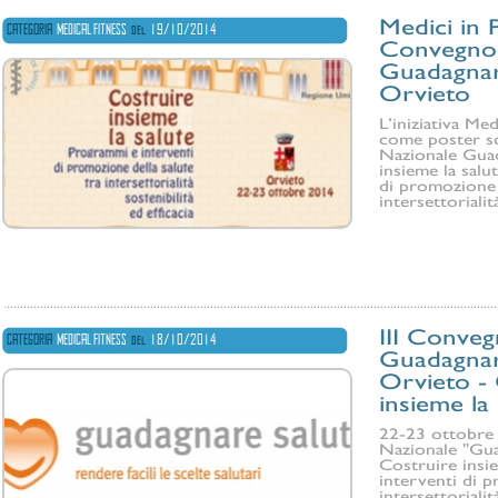
Medici in P
CATEGORIA
MEDICAL FITNESS
del
19/10/2014
Convegno 
Guadagnar
Orvieto
L’iniziativa Me
come poster sc
Nazionale Guad
insieme la salu
di promozione d
intersettorialit
III Conve
CATEGORIA
MEDICAL FITNESS
del
18/10/2014
Guadagnar
Orvieto -
insieme la 
22-23 ottobre 
Nazionale "Guad
Costruire insi
interventi di p
intersettorialità