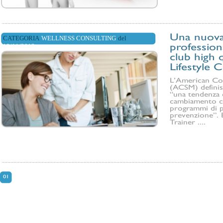
Una nuova
CATEGORIA
WELLNESS CONSULTING
del
13/11/2012
professiona
club high q
Lifestyle 
L’American Col
(ACSM) definis
“una tendenza 
cambiamento c
programmi di p
prevenzione”. 
Trainer ....
01