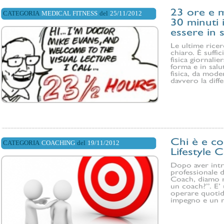
23 ore e 
CATEGORIA
MEDICAL FITNESS
del
25/11/2012
30 minuti
essere in s
Le ultime ricer
chiaro. È suffi
fisica giornali
forma e in salut
fisica, da mode
davvero la diffe
Chi è e co
CATEGORIA
COACHING
del
19/11/2012
Lifestyle 
Dopo aver intr
professionale d
Coach, diamo r
un coach?”. E’
operare quotid
impegno e un re