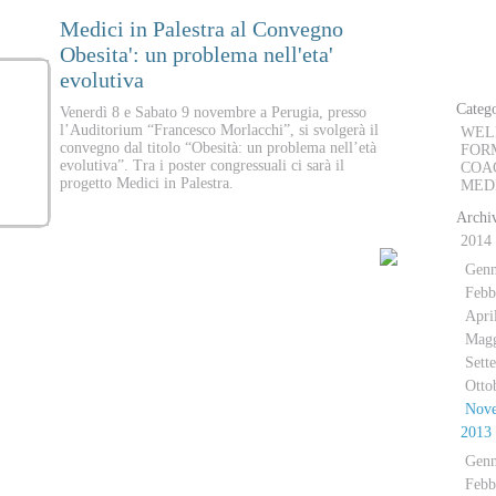
Medici in Palestra al Convegno
D
013
Obesita': un problema nell'eta'
evolutiva
Catego
Venerdì 8 e Sabato 9 novembre a Perugia, presso
l’Auditorium “Francesco Morlacchi”, si svolgerà il
WEL
convegno dal titolo “Obesità: un problema nell’età
FOR
evolutiva”. Tra i poster congressuali ci sarà il
COA
progetto Medici in Palestra.
MED
Archiv
2014
Genn
Febb
Apri
Mag
Sett
Otto
Nov
2013
Genn
Febb