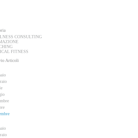
AL BLOG
ria
LNESS CONSULTING
MAZIONE
CHING
ICAL FITNESS
io Articoli
aio
raio
le
gio
embre
bre
embre
aio
raio