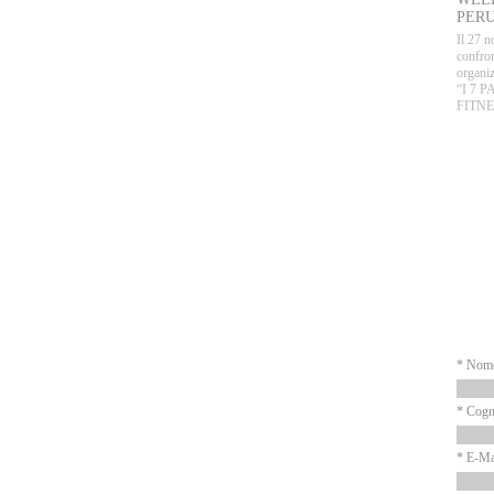
PERU
Il 27 n
confron
organiz
“I 7 
FITNE
P
N
* Nom
* Cog
* E-Ma