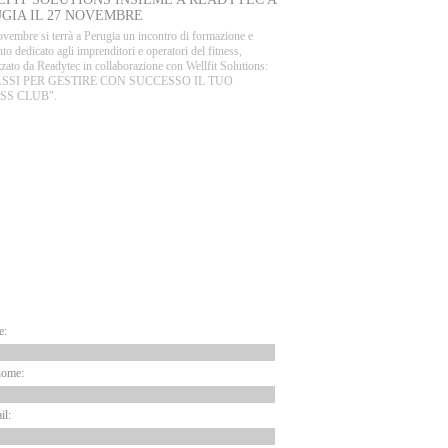
GIA IL 27 NOVEMBRE
ovembre si terrà a Perugia un incontro di formazione e
to dedicato agli imprenditori e operatori del fitness,
zato da Readytec in collaborazione con Wellfit Solutions:
PASSI PER GESTIRE CON SUCCESSO IL TUO
SS CLUB".
ARTNER
EWSLETTER
e:
nome:
il: