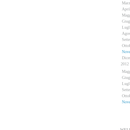
Mar
Apri
Mag
Giug
Lugl
Agos
Sett
Otto
Nov
Dice
2012
Mag
Giug
Lugl
Sett
Otto
Nov
E
WELL