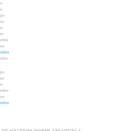
zo
le
gio
no
io
to
embre
bre
embre
mbre
gio
no
io
embre
bre
embre
VENTI
FIT SOLUTIONS INSIEME A READYTEC A