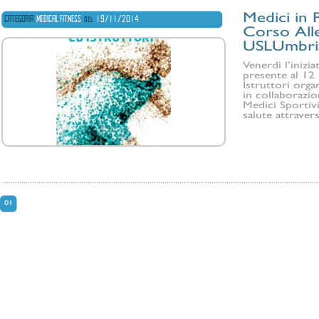
Medici in P
CATEGORIA
MEDICAL FITNESS
del
19/11/2014
Corso Alle
USLUmbri
Venerdì l’inizia
presente al 12
Istruttori org
in collaborazi
Medici Sportivi
salute attraverso
01