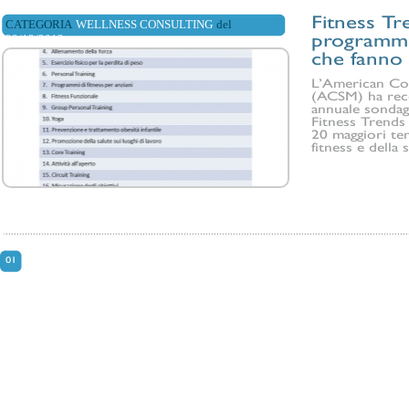
Fitness Tr
CATEGORIA
WELLNESS CONSULTING
del
29/12/2013
programmi
che fanno
L’American Col
(ACSM) ha rece
annuale sondag
Fitness Trends 
20 maggiori te
fitness e della 
01