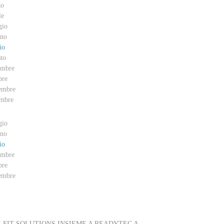
zo
le
gio
no
io
to
embre
bre
embre
mbre
gio
no
io
embre
bre
embre
VENTI
FIT SOLUTIONS INSIEME A READYTEC A