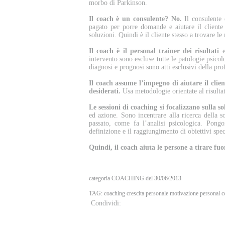
morbo di Parkinson.
Il coach è un consulente? No.
Il consulente è
pagato per porre domande e aiutare il cliente 
soluzioni. Quindi è il cliente stesso a trovare l
Il coach è il personal trainer dei risultati
e
intervento sono escluse tutte le patologie psico
diagnosi e prognosi sono atti esclusivi della pr
Il coach assume l’impegno di aiutare il clien
desiderati.
Usa metodologie orientate al risulta
Le sessioni di coaching si focalizzano sulla s
ed azione. Sono incentrare alla ricerca della s
passato, come fa l’analisi psicologica. Pongo
definizione e il raggiungimento di obiettivi spec
Quindi, il coach aiuta le persone a tirare fuor
categoria COACHING del 30/06/2013
TAG:
coaching
crescita personale
motivazione
personal c
Condividi: