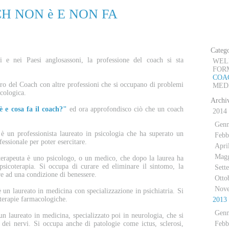
H NON è E NON FA
D
Catego
i e nei Paesi anglosassoni, la professione del coach si sta
WEL
FOR
COA
o del Coach con altre professioni che si occupano di problemi
MED
icologica.
Archiv
è e cosa fa il coach?"
ed ora approfondisco ciò che un coach
2014
Genn
è un professionista laureato in psicologia che ha superato un
Febb
fessionale per poter esercitare.
Apri
Mag
erapeuta è uno psicologo, o un medico, che dopo la laurea ha
psicoterapia. Si occupa di curare ed eliminare il sintomo, la
Sett
are ad una condizione di benessere.
Otto
Nov
 un laureato in medicina con specializzazione in psichiatria. Si
 terapie farmacologiche.
2013
Genn
n laureato in medicina, specializzato poi in neurologia, che si
 dei nervi. Si occupa anche di patologie come ictus, sclerosi,
Febb