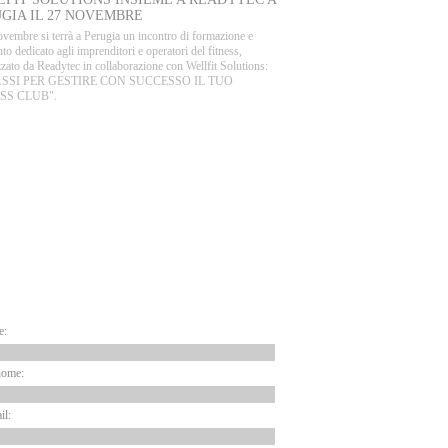
GIA IL 27 NOVEMBRE
ovembre si terrà a Perugia un incontro di formazione e
to dedicato agli imprenditori e operatori del fitness,
zato da Readytec in collaborazione con Wellfit Solutions:
PASSI PER GESTIRE CON SUCCESSO IL TUO
SS CLUB".
ARTNER
EWSLETTER
e:
nome:
il: