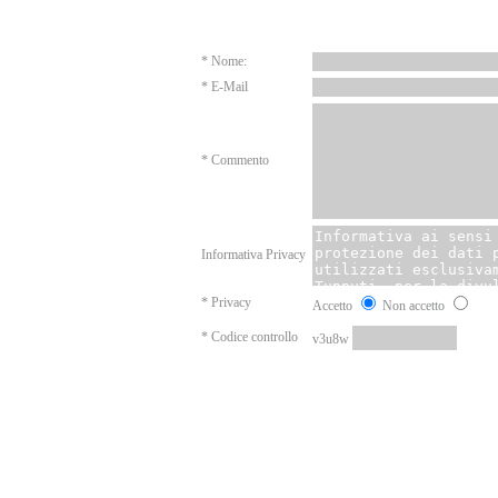
Elenco commenti
* Nome:
* E-Mail
* Commento
Informativa Privacy
* Privacy
Accetto
Non accetto
* Codice controllo
v3u8w