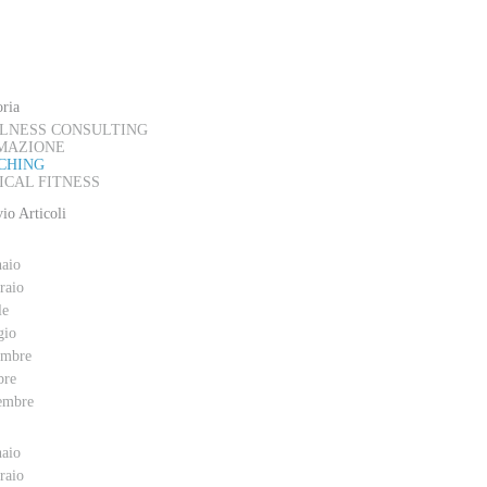
AL BLOG
ria
LNESS CONSULTING
MAZIONE
CHING
ICAL FITNESS
io Articoli
aio
raio
le
gio
embre
bre
embre
aio
raio