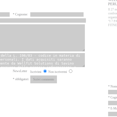
PERU
Il 27 n
confron
* Cognome:
organiz
“I 7 
FITNE
P
N
NewsLetter
Iscrivimi
Non iscrivermi
* obbligatori
* Nom
* Cog
* E-Ma