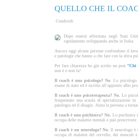
QUELLO CHE IL COAC
Condividi:
Dopo essersi affermata negli Stati Unit
rapidamente sviluppando anche in Italia.
Ancora oggi alcune persone confondono il lavor
e patologie che hanno a che fare con la sfera ps
Per fare chiarezza ho già scritto un post
“Chi 
non è e non fa!
Il coach è uno psicologo? No
. Lo psicologo 
esame di stato ed è iscritto all’apposito albo pro
Il coach è uno psicoterapeuta? No.
Lo psicot
frequentato una scuola di specializzazione in 
patologia ed il disagio. Aiuta la persona a torn
Il coach è uno psichiatra? No.
Lo psichiatra è
occupa delle malattie mentali e può prescrivere
Il coach è un neurologo? No.
Il neurologo è u
occupa di malattie del cervello, dei muscoli e