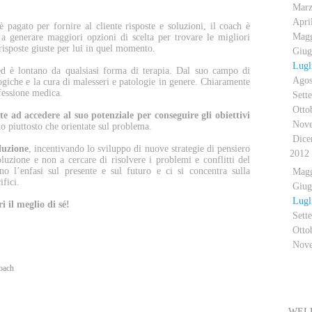
Mar
Apri
 pagato per fornire al cliente risposte e soluzioni, il coach è
Mag
a generare maggiori opzioni di scelta per trovare le migliori
e risposte giuste per lui in quel momento.
Giug
Lugl
d è lontano da qualsiasi forma di terapia. Dal suo campo di
Agos
logiche e la cura di malesseri e patologie in genere. Chiaramente
ofessione medica.
Sett
Otto
te ad accedere al suo potenziale per conseguire gli obiettivi
Nov
to piuttosto che orientate sul problema.
Dice
oluzione
, incentivando lo sviluppo di nuove strategie di pensiero
2012
oluzione e non a cercare di risolvere i problemi e conflitti del
no l’enfasi sul presente e sul futuro e ci si concentra sulla
Mag
ifici.
Giug
Lugl
i il meglio di sé!
Sett
Otto
Nov
oach
E
WELL