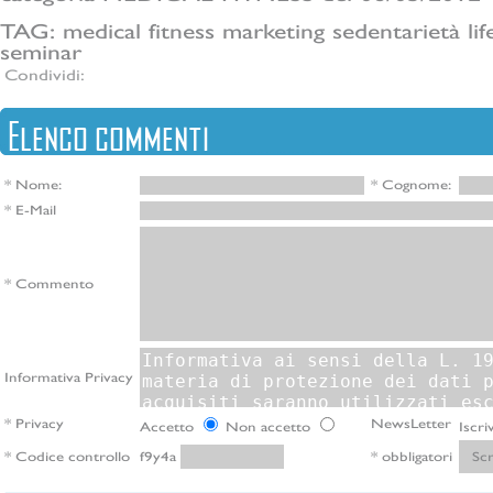
TAG:
medical fitness
marketing
sedentarietà
li
seminar
Condividi:
Elenco commenti
* Nome:
* Cognome:
* E-Mail
* Commento
Informativa Privacy
* Privacy
NewsLetter
Accetto
Non accetto
Iscri
* Codice controllo
* obbligatori
f9y4a